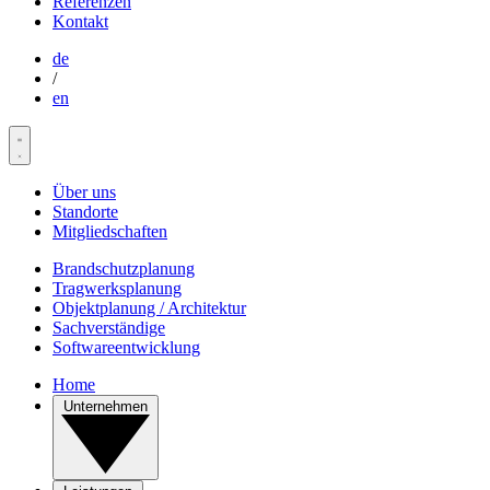
Referenzen
Kontakt
de
/
en
Über uns
Standorte
Mitgliedschaften
Brandschutzplanung
Tragwerksplanung
Objektplanung / Architektur
Sachverständige
Softwareentwicklung
Home
Unternehmen