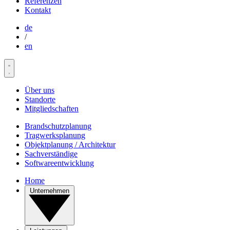
Referenzen
Kontakt
de
/
en
Über uns
Standorte
Mitgliedschaften
Brandschutzplanung
Tragwerksplanung
Objektplanung / Architektur
Sachverständige
Softwareentwicklung
Home
Unternehmen